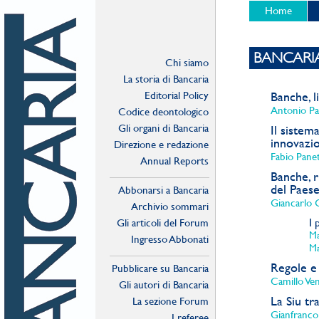
Home
BANCARI
Chi siamo
La storia di Bancaria
Editorial Policy
Banche, l
Antonio Pat
Codice deontologico
Gli organi di Bancaria
Il sistem
innovazi
Direzione e redazione
Fabio Pane
Annual Reports
Banche, r
del Paes
Abbonarsi a Bancaria
Giancarlo G
Archivio sommari
I 
Gli articoli del Forum
Ma
Ingresso Abbonati
Ma
Online
Regole e 
Pubblicare su Bancaria
Camillo Ve
Gli autori di Bancaria
La Siu tr
La sezione Forum
Gianfranco
I referee