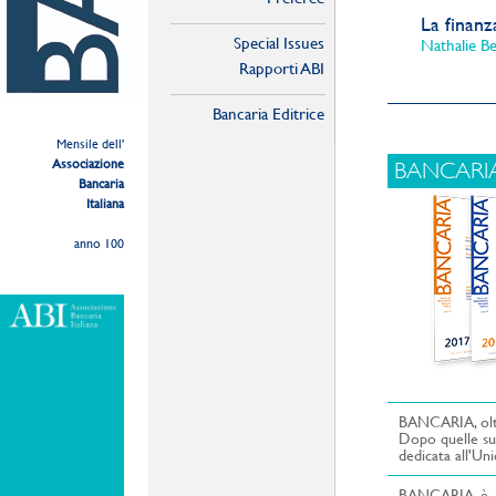
La finanz
Special Issues
Nathalie Be
Rapporti ABI
Ir
e
Bancaria Editrice
Ma
Ed
Mensile dell'
St
Associazione
BANCARI
Bancaria
Le famigli
Italiana
Vincenzo D’
anno 100
Comunicaz
Ildegarda F
Semestra
BANCARIA, oltre
Dopo quelle su 
dedicata all'Un
BANCARIA è dal