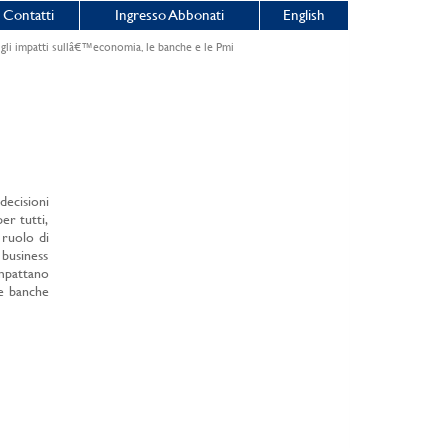
Contatti
Ingresso Abbonati
English
gli impatti sullâ€™economia, le banche e le Pmi
decisioni
er tutti,
 ruolo di
 business
impattano
le banche