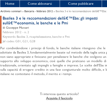
Home
Come abbonarsi
Come pubblicare
Archivio sommari
»
Bancaria - febbraio 2012
» Basilea 3 e le raccomandazioni dellâ€™Eba: 
Basilea 3 e le raccomandazioni dellâ€™Eba: gli impatti
sullâ€™economia, le banche e le Pmi
di Giuseppe Mussari
Febbraio 2012 - n. 2
Keywords: Basilea 3, ricapitalizzazione, banche e Pmi
Jel codes: G01, G21, G28
Pur condividendone i principi di fondo, le banche italiane ritengono che le 
adottate da Basilea 3, fondamentalmente basate sul metodo della taglia unica p
non siano appropriate e finiscano per penalizzare le banche che svolgono un
supporto allo sviluppo economico, cioè quelle che praticano un modello di
tradizionale, orientato agli impieghi a famiglie e imprese. Le scelte dell’Eba 
sulla capacità di erogare credito in una fase congiunturale molto difficile, e 
italiane ne contestano il metodo, il merito e i tempi.
Ti interessa questo articolo?
Acquista il fascicolo