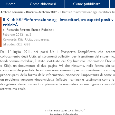
Home
Come abbonarsi
Come pubblicare
Archivio sommari
»
Bancaria - febbraio 2012
» Il Kiid: lâ€™informazione agli investitori, tra
Il Kiid: lâ€™informazione agli investitori, tra aspetti positivi
criticitÃ
di Riccardo Ferretti, Enrico Rubaltelli
Febbraio 2012 - n. 2
Keywords: Kiid, Ucits, trasparenza
Jel codes: G23, G28
Dal 1° luglio 2011, nei paesi Ue il Prospetto Semplificato che accom
collocamento degli Ucits, gli strumenti collettivi per la gestione del risparmio, 
fondi comuni mobiliari, è stato sostituito dal Key Investor Information Docu
o Kiid), un documento di due pagine A4 che riassume, nella forma più se
comprensibile possibile, le informazioni essenziali per un investimento consap
preoccuparsi della forma delle informazioni riconosce l’importanza di come 
un problema vengono «incorniciati» (effetto framing) e testimonia come le
di vigilanza stiano iniziando a plasmare la normativa su una figura di invest
astratta ma reale.
Ti interessa questo articolo?
Acquista il fascicolo