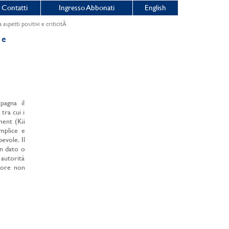
Contatti
Ingresso Abbonati
English
 aspetti positivi e criticitÃ
 e
pagna il
tra cui i
ment (Kii
mplice e
evole. Il
un dato o
 autorità
itore non