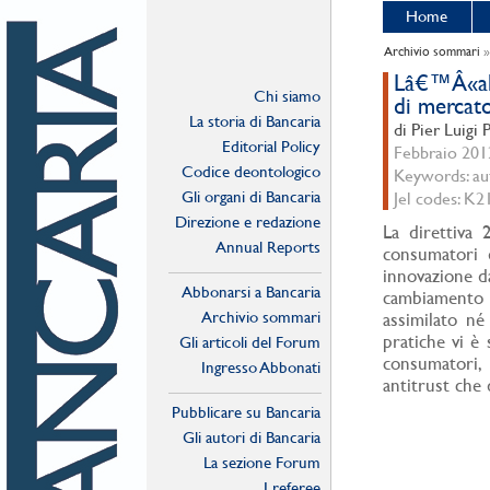
Home
Archivio sommari
Lâ€™Â«alt
Chi siamo
di mercat
La storia di Bancaria
di Pier Luigi 
Editorial Policy
Febbraio 2012
Codice deontologico
Keywords: aut
Gli organi di Bancaria
Jel codes: K2
Direzione e redazione
La direttiva 
Annual Reports
consumatori d
innovazione da
Abbonarsi a Bancaria
cambiamento 
Archivio sommari
assimilato né
pratiche vi è 
Gli articoli del Forum
consumatori, 
Ingresso Abbonati
antitrust che 
Online
Pubblicare su Bancaria
Gli autori di Bancaria
La sezione Forum
I referee