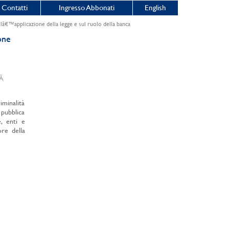
Contatti
Ingresso Abbonati
English
llâ€™applicazione della legge e sul ruolo della banca
one
itÃ
iminalità
pubblica
e, enti e
re della