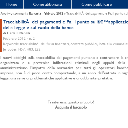
Home
Come abbonarsi
Come pubblicare
Archivio sommari
»
Bancaria - febbraio 2012
» TracciabilitÃ dei pagamenti e Pa, il punto su
TracciabilitÃ dei pagamenti e Pa, il punto sullâ€™applicazi
della legge e sul ruolo della banca
di Carla Ottanelli
Febbraio 2012 - n. 2
Keywords: tracciabilitÃ dei flussi finanziari, contratti pubblici, lotta alla criminal
Jel codes: H57, H83, L22
I nuovi obblighi sulla tracciabilità dei pagamenti puntano a contrastare la cr
organizzata e a prevenire infiltrazioni criminali negli appalti della 
amministrazione. L’impatto della normativa per tutti gli operatori, banch
imprese, non è di poco conto comportando, a un anno dall’entrata in vigo
legge, una serie di problematiche applicative e di dubbi interpretativi.
Ti interessa questo articolo?
Acquista il fascicolo