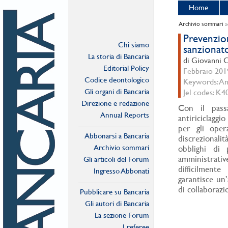
Home
Archivio sommari
Prevenzion
Chi siamo
sanzionat
La storia di Bancaria
di Giovanni C
Editorial Policy
Febbraio 2019
Codice deontologico
Keywords: Ant
Gli organi di Bancaria
Jel codes: K4
Direzione e redazione
Con il passa
Annual Reports
antiriciclaggi
per gli opera
Abbonarsi a Bancaria
discrezionali
Archivio sommari
obblighi di 
amministrati
Gli articoli del Forum
difficilmente
Ingresso Abbonati
garantisce un
Online
di collaborazi
Pubblicare su Bancaria
Gli autori di Bancaria
La sezione Forum
I referee