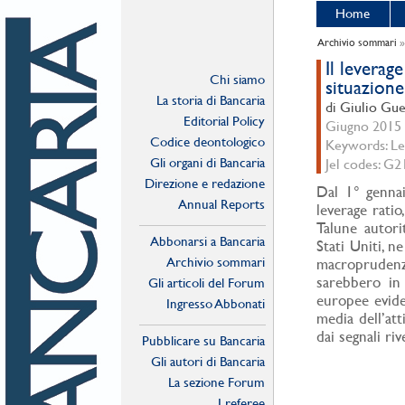
Home
Archivio sommari
Il leverag
Chi siamo
situazione
La storia di Bancaria
di Giulio Gu
Editorial Policy
Giugno 2015 -
Codice deontologico
Keywords: Lev
Gli organi di Bancaria
Jel codes: G2
Direzione e redazione
Dal 1° gennai
Annual Reports
leverage ratio
Talune autori
Abbonarsi a Bancaria
Stati Uniti, n
Archivio sommari
macroprudenzi
sarebbero in
Gli articoli del Forum
europee evide
Ingresso Abbonati
media dell’att
Online
dai segnali ri
Pubblicare su Bancaria
Gli autori di Bancaria
La sezione Forum
I referee