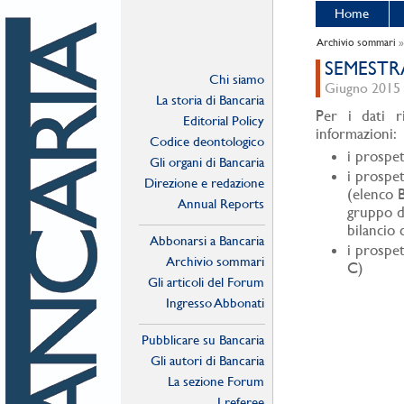
Home
Archivio sommari
SEMESTRAL
Chi siamo
Giugno 2015 -
La storia di Bancaria
Per i dati ri
Editorial Policy
informazioni:
Codice deontologico
i prospet
Gli organi di Bancaria
i prospet
Direzione e redazione
(elenco B
Annual Reports
gruppo d
bilancio 
Abbonarsi a Bancaria
i prospet
Archivio sommari
C)
Gli articoli del Forum
Ingresso Abbonati
Online
Pubblicare su Bancaria
Gli autori di Bancaria
La sezione Forum
I referee