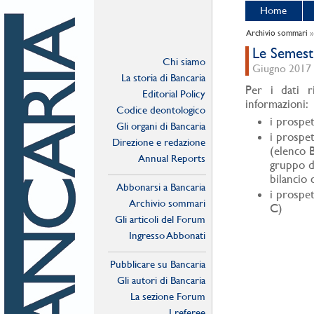
Home
Archivio sommari
Le Semest
Chi siamo
Giugno 2017 -
La storia di Bancaria
Per i dati ri
Editorial Policy
informazioni:
Codice deontologico
i prospet
Gli organi di Bancaria
i prospet
Direzione e redazione
(elenco B
Annual Reports
gruppo d
bilancio 
Abbonarsi a Bancaria
i prospet
Archivio sommari
C)
Gli articoli del Forum
Ingresso Abbonati
Online
Pubblicare su Bancaria
Gli autori di Bancaria
La sezione Forum
I referee