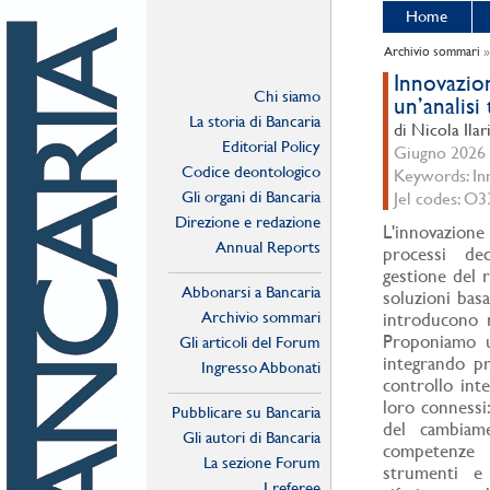
Home
Archivio sommari
Innovazion
Chi siamo
un’analisi
La storia di Bancaria
di Nicola Ilar
Editorial Policy
Giugno 2026 -
Codice deontologico
Keywords: In
Gli organi di Bancaria
Jel codes: O3
Direzione e redazione
L'innovazion
Annual Reports
processi dec
gestione del r
Abbonarsi a Bancaria
soluzioni basa
Archivio sommari
introducono r
Proponiamo un
Gli articoli del Forum
integrando pr
Ingresso Abbonati
controllo inte
Online
loro connessi: 
Pubblicare su Bancaria
del cambiame
Gli autori di Bancaria
competenze 
La sezione Forum
strumenti e 
I referee