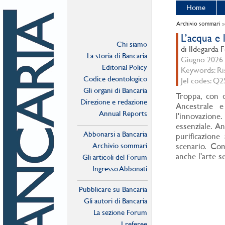
Home
Archivio sommari
L’acqua e 
Chi siamo
di Ildegarda 
La storia di Bancaria
Giugno 2026 -
Editorial Policy
Keywords: Ris
Codice deontologico
Jel codes: Q2
Gli organi di Bancaria
Troppa, con d
Direzione e redazione
Ancestrale 
Annual Reports
l'innovazione
essenziale. A
Abbonarsi a Bancaria
purificazione
Archivio sommari
scenario. Com
anche l'arte s
Gli articoli del Forum
Ingresso Abbonati
Online
Pubblicare su Bancaria
Gli autori di Bancaria
La sezione Forum
I referee