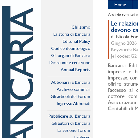
Home
Archivio sommari
Le relazio
Chi siamo
devono c
La storia di Bancaria
di Nicola For
Editorial Policy
Giugno 2026 -
Codice deontologico
Keywords: Ban
Gli organi di Bancaria
Jel codes: G2
Direzione e redazione
Bancaria Edit
Annual Reports
imprese e ba
impresa», con
Abbonarsi a Bancaria
offrire strum
Archivio sommari
l'accesso al 
dottore comm
Gli articoli del Forum
Assicurazioni
Ingresso Abbonati
Contabili di 
Online
Pubblicare su Bancaria
Gli autori di Bancaria
La sezione Forum
I referee