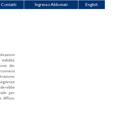
Contatti
Ingresso Abbonati
English
licazioni
tabilità
zione dei
 connessi
ntrazione
nseguenze
iederebbe
ziale per
e diffuso