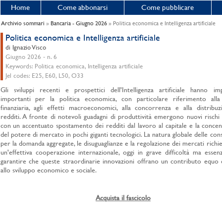
Home
Come abbonarsi
Come pubblicare
Archivio sommari
»
Bancaria - Giugno 2026
» Politica economica e Intelligenza artificiale
Politica economica e Intelligenza artificiale
di Ignazio Visco
Giugno 2026 - n. 6
Keywords: Politica economica, Intelligenza artificiale
Jel codes: E25, E60, L50, O33
Gli sviluppi recenti e prospettici dell'Intelligenza artificiale hanno imp
importanti per la politica economica, con particolare riferimento alla s
finanziaria, agli effetti macroeconomici, alla concorrenza e alla distribu
redditi. A fronte di notevoli guadagni di produttività emergono nuovi rischi
con un accentuato spostamento dei redditi dal lavoro al capitale e la conce
del potere di mercato in pochi giganti tecnologici. La natura globale delle co
per la domanda aggregate, le disuguaglianze e la regolazione dei mercati rich
un'effettiva cooperazione internazionale, oggi in grave difficoltà ma essen
garantire che queste straordinarie innovazioni offrano un contributo equo 
allo sviluppo economico e sociale.
Acquista il fascicolo