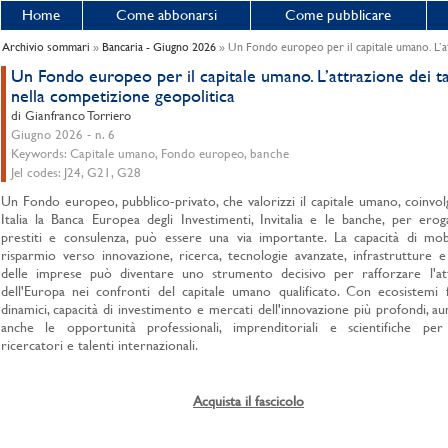
Home
Come abbonarsi
Come pubblicare
Archivio sommari
»
Bancaria - Giugno 2026
» Un Fondo europeo per il capitale umano. L’at
Un Fondo europeo per il capitale umano. L’attrazione dei ta
nella competizione geopolitica
di Gianfranco Torriero
Giugno 2026 - n. 6
Keywords: Capitale umano, Fondo europeo, banche
Jel codes: J24, G21, G28
Un Fondo europeo, pubblico-privato, che valorizzi il capitale umano, coinvo
Italia la Banca Europea degli Investimenti, Invitalia e le banche, per erog
prestiti e consulenza, può essere una via importante. La capacità di mobi
risparmio verso innovazione, ricerca, tecnologie avanzate, infrastrutture e
delle imprese può diventare uno strumento decisivo per rafforzare l'attr
dell'Europa nei confronti del capitale umano qualificato. Con ecosistemi f
dinamici, capacità di investimento e mercati dell'innovazione più profondi, 
anche le opportunità professionali, imprenditoriali e scientifiche per 
ricercatori e talenti internazionali.
Acquista il fascicolo