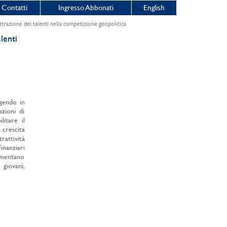
Contatti
Ingresso Abbonati
English
trazione dei talenti nella competizione geopolitica
lenti
lgendo in
azioni di
litare il
 crescita
attività
inanziari
aumentano
giovani,