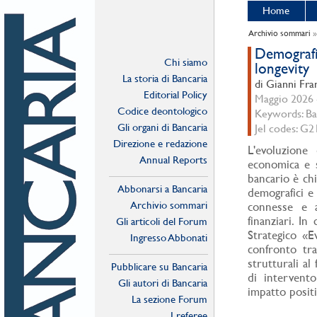
Home
Archivio sommari
Demografia
Chi siamo
longevity
La storia di Bancaria
di Gianni Fra
Editorial Policy
Maggio 2026 -
Codice deontologico
Keywords: Ba
Gli organi di Bancaria
Jel codes: G2
Direzione e redazione
L'evoluzione
Annual Reports
economica e su
bancario è chi
Abbonarsi a Bancaria
demografici e
Archivio sommari
connesse e a
finanziari. In
Gli articoli del Forum
Strategico «E
Ingresso Abbonati
confronto tra
Online
strutturali al
Pubblicare su Bancaria
di intervent
Gli autori di Bancaria
impatto posit
La sezione Forum
I referee