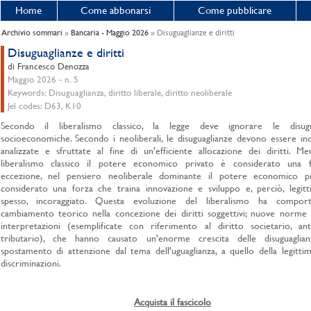
Home
Come abbonarsi
Come pubblicare
Archivio sommari
»
Bancaria - Maggio 2026
» Disuguaglianze e diritti
Disuguaglianze e diritti
di Francesco Denozza
Maggio 2026 - n. 5
Keywords: Disuguaglianza, diritto liberale, diritto neoliberale
Jel codes: D63, K10
Secondo il liberalismo classico, la legge deve ignorare le disugu
socioeconomiche. Secondo i neoliberali, le disuguaglianze devono essere ind
analizzate e sfruttate al fine di un'efficiente allocazione dei diritti. M
liberalismo classico il potere economico privato è considerato una fa
eccezione, nel pensiero neoliberale dominante il potere economico p
considerato una forza che traina innovazione e sviluppo e, perciò, legitt
spesso, incoraggiato. Questa evoluzione del liberalismo ha compor
cambiamento teorico nella concezione dei diritti soggettivi; nuove norme
interpretazioni (esemplificate con riferimento al diritto societario, ant
tributario), che hanno causato un'enorme crescita delle disuguaglia
spostamento di attenzione dal tema dell'uguaglianza, a quello della legittim
discriminazioni.
Acquista il fascicolo