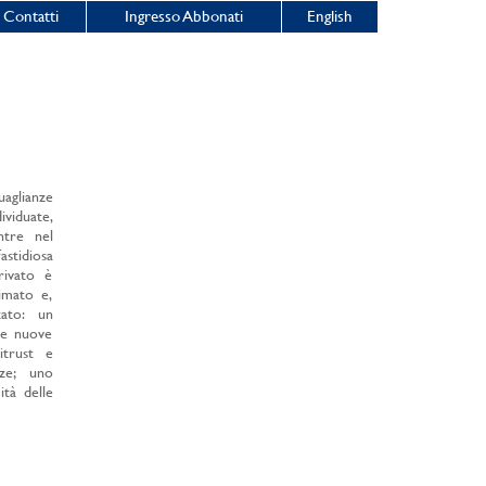
Contatti
Ingresso Abbonati
English
aglianze
ividuate,
entre nel
stidiosa
rivato è
imato e,
tato: un
 e nuove
itrust e
nze; uno
ità delle