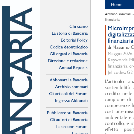
Home
Archivio sommari
finanziaria
Chi siamo
Microimpre
La storia di Bancaria
digitalizza
finanziaria
Editorial Policy
Codice deontologico
di Massimo Ca
Maggio 2026 -
Gli organi di Bancaria
Keywords: Mic
Direzione e redazione
finanziaria, c
Annual Reports
Jel codes: G
Abbonarsi a Bancaria
L'articolo an
Archivio sommari
sostenibilità 
credito nelle
Gli articoli del Forum
campione di 1
Ingresso Abbonati
competenze fin
Online
costruite misu
Pubblicare su Bancaria
ambientale e al
Gli autori di Bancaria
controllo, e s
La sezione Forum
effetto posit
I referee