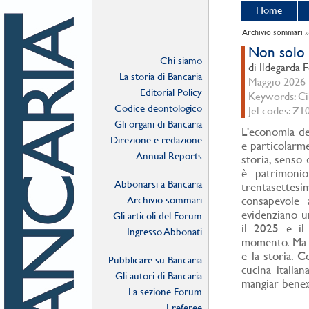
Home
Archivio sommari
Non solo c
Chi siamo
di Ildegarda 
La storia di Bancaria
Maggio 2026 -
Editorial Policy
Keywords: Ci
Codice deontologico
Jel codes: Z1
Gli organi di Bancaria
L'economia del
Direzione e redazione
e particolarme
Annual Reports
storia, senso 
è patrimonio
Abbonarsi a Bancaria
trentasettesi
Archivio sommari
consapevole 
evidenziano u
Gli articoli del Forum
il 2025 e il
Ingresso Abbonati
momento. Ma il
Online
e la storia. C
Pubblicare su Bancaria
cucina italia
Gli autori di Bancaria
mangiar bene» 
La sezione Forum
I referee