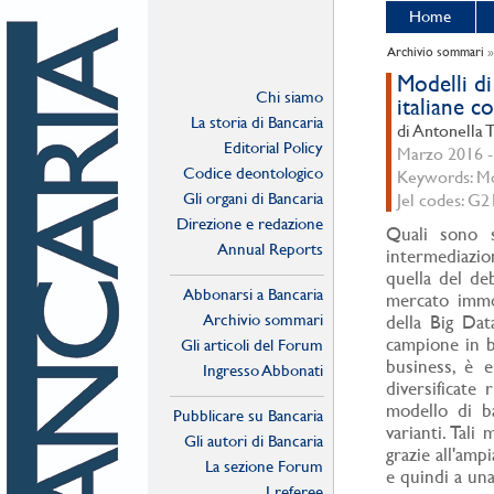
Home
Archivio sommari
Modelli di
Chi siamo
italiane c
La storia di Bancaria
di Antonella 
Editorial Policy
Marzo 2016 - 
Codice deontologico
Keywords: Mod
Gli organi di Bancaria
Jel codes: G2
Direzione e redazione
Quali sono s
Annual Reports
intermediazion
quella del de
Abbonarsi a Bancaria
mercato immob
Archivio sommari
della Big Dat
campione in ba
Gli articoli del Forum
business, è 
Ingresso Abbonati
diversificate
Online
modello di ba
Pubblicare su Bancaria
varianti. Tali
Gli autori di Bancaria
grazie all'ampi
La sezione Forum
e quindi a una
I referee