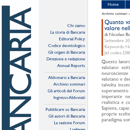
Home
Archivio sommari
Quanto va
Chi siamo
valore ne
La storia di Bancaria
di Nicolao Bo
Editorial Policy
Settembre 202
Codice deontologico
Keywords: Neu
Gli organi di Bancaria
Jel codes: D8
Direzione e redazione
Questo lavoro
Annual Reports
valutano esit
neuroscienz
Abbonarsi a Bancaria
valutano e dec
Archivio sommari
talvolta incon
superamento 
Gli articoli del Forum
imperante ne
Ingresso Abbonati
realistica e 
Online
Sapiens, capac
Pubblicare su Bancaria
proprie scelte
Gli autori di Bancaria
paradigma son
La sezione Forum
I referee