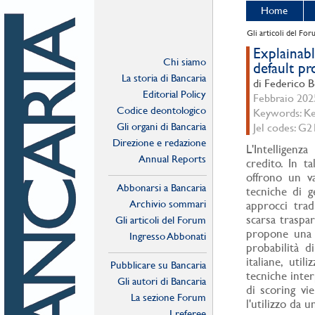
Home
Gli articoli del Fo
Explainabl
Chi siamo
default pr
La storia di Bancaria
di Federico B
Editorial Policy
Febbraio 2025
Codice deontologico
Keywords: Key
Gli organi di Bancaria
Jel codes: G2
Direzione e redazione
L'Intelligenza
Annual Reports
credito. In t
offrono un va
Abbonarsi a Bancaria
tecniche di ge
Archivio sommari
approcci trad
scarsa traspar
Gli articoli del Forum
propone una v
Ingresso Abbonati
probabilità 
Online
italiane, uti
Pubblicare su Bancaria
tecniche inter
Gli autori di Bancaria
di scoring vi
La sezione Forum
l'utilizzo da u
I referee