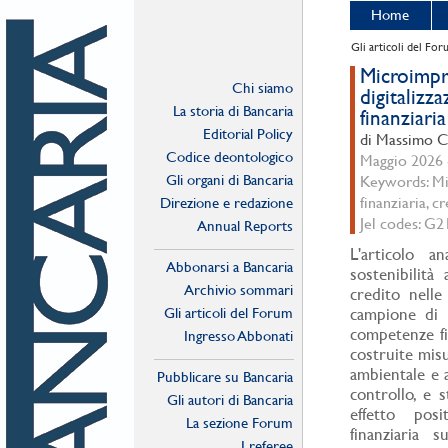
Home
Gli articoli del Fo
Microimpre
Chi siamo
digitalizza
La storia di Bancaria
finanziaria
Editorial Policy
di Massimo Ca
Codice deontologico
Maggio 2026 -
Gli organi di Bancaria
Keywords: Mic
finanziaria, c
Direzione e redazione
Jel codes: G
Annual Reports
L'articolo an
Abbonarsi a Bancaria
sostenibilità 
Archivio sommari
credito nelle
Gli articoli del Forum
campione di 1
competenze fin
Ingresso Abbonati
costruite misu
Online
ambientale e al
Pubblicare su Bancaria
controllo, e s
Gli autori di Bancaria
effetto posit
La sezione Forum
finanziaria s
I referee