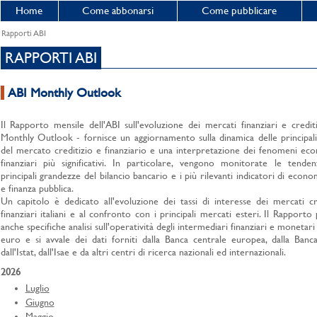
Home
Come abbonarsi
Come pubblicare
Rapporti ABI
RAPPORTI ABI
ABI Monthly Outlook
Il Rapporto mensile dell'ABI sull'evoluzione dei mercati finanziari e credit
Monthly Outlook - fornisce un aggiornamento sulla dinamica delle principali 
del mercato creditizio e finanziario e una interpretazione dei fenomeni ec
finanziari più significativi. In particolare, vengono monitorate le tende
principali grandezze del bilancio bancario e i più rilevanti indicatori di econo
e finanza pubblica.
Un capitolo è dedicato all'evoluzione dei tassi di interesse dei mercati cr
finanziari italiani e al confronto con i principali mercati esteri. Il Rapport
anche specifiche analisi sull'operatività degli intermediari finanziari e monetari 
euro e si avvale dei dati forniti dalla Banca centrale europea, dalla Banca 
dall'Istat, dall'Isae e da altri centri di ricerca nazionali ed internazionali.
2026
Luglio
Giugno
Maggio