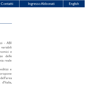
Contatti
Ingresso Abbonati
English
izi - ABI
variabili
onomici e
nze delle
mia reale
editizi e
o propone
dell'area
d'Italia,