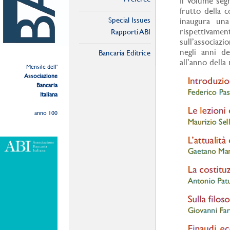
Il volume segn
frutto della c
Special Issues
inaugura una
rispettiva
Rapporti ABI
sull’associa
negli anni d
Bancaria Editrice
all’anno dell
Mensile dell'
Associazione
Bancaria
Italiana
anno 100