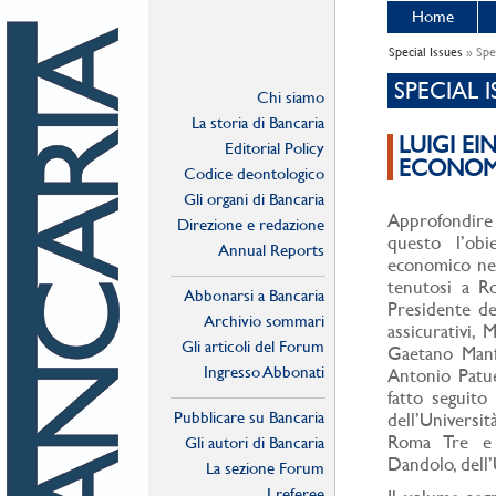
Home
Special Issues
» Spec
SPECIAL I
Chi siamo
La storia di Bancaria
LUIGI EI
Editorial Policy
ECONOM
Codice deontologico
Gli organi di Bancaria
Approfondire 
Direzione e redazione
questo l’obi
Annual Reports
economico nell
tenutosi a R
Abbonarsi a Bancaria
Presidente del
Archivio sommari
assicurativi, 
Gli articoli del Forum
Gaetano Manfr
Ingresso Abbonati
Antonio Patuel
Online
fatto seguito
Pubblicare su Bancaria
dell’Universi
Roma Tre e l
Gli autori di Bancaria
Dandolo, dell’
La sezione Forum
I referee