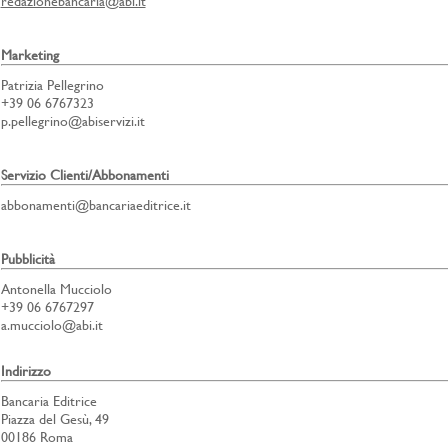
redazionebancaria@abi.it
Marketing
Patrizia Pellegrino
+39 06 6767323
p.pellegrino@abiservizi.it
Servizio Clienti/Abbonamenti
abbonamenti@bancariaeditrice.it
Pubblicità
Antonella Mucciolo
+39 06 6767297
a.mucciolo@abi.it
Indirizzo
Bancaria Editrice
Piazza del Gesù, 49
00186 Roma