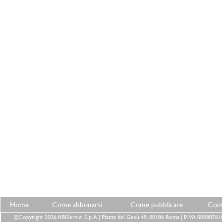
Home
Come abbonarsi
Come pubblicare
Cont
©Copyright 2026 ABIServizi S.p.A | Piazza del Gesù 49, 00186 Roma | P.IVA 0098876100