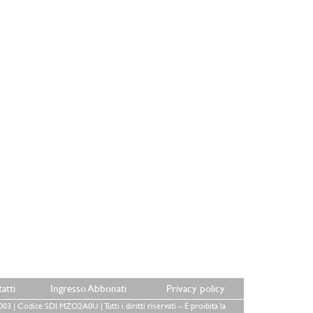
atti
Ingresso Abbonati
Privacy policy
3 | Codice SDI MZO2A0U | Tutti i diritti riservati – È proibita la