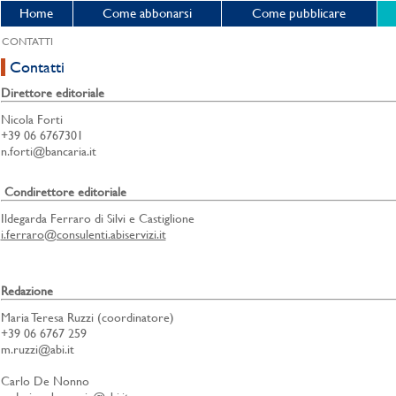
Home
Come abbonarsi
Come pubblicare
CONTATTI
Contatti
Direttore editoriale
Nicola Forti
+39 06 6767301
n.forti@bancaria.it
Condirettore editoriale
Ildegarda Ferraro di Silvi e Castiglione
i.ferraro@consulenti.abiservizi.it
Redazione
Maria Teresa Ruzzi (coordinatore)
+39 06 6767 259
m.ruzzi@abi.it
Carlo De Nonno