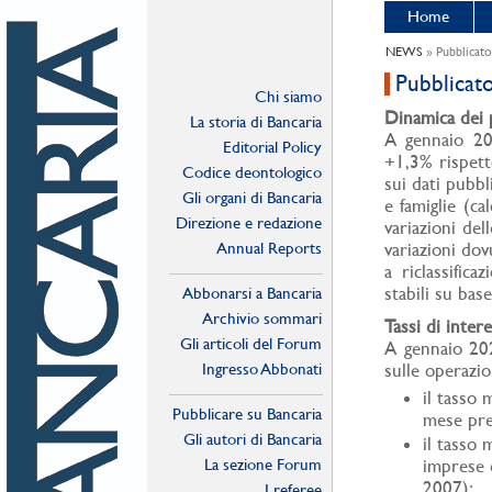
Home
NEWS
» Pubblicato
Pubblicat
Chi siamo
Dinamica dei p
La storia di Bancaria
A gennaio 202
Editorial Policy
+1,3% rispett
Codice deontologico
sui dati pubbli
Gli organi di Bancaria
e famiglie (ca
Direzione e redazione
variazioni de
Annual Reports
variazioni dov
a riclassific
stabili su bas
Abbonarsi a Bancaria
Archivio sommari
Tassi di intere
Gli articoli del Forum
A gennaio 2023
Ingresso Abbonati
sulle operazio
Online
​il tasso
Pubblicare su Bancaria
mese prec
Gli autori di Bancaria
il tasso 
La sezione Forum
imprese 
2007);
I referee