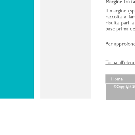
Margine tra ta
Il margine (sp
raccolta a fam
risulta pari
base prima dell
Per approfondi
Torna all'elen
Home
©Copyright 202