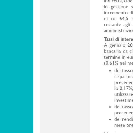
indiretta, cio
in gestione s
incremento di
di cui 64,5 m
restante agli 
amministrazi
Tassi di inter
A gennaio 202
bancaria da c
termine in eur
(0,61% nel me
​del tass
risparmio
precedent
lo 0,17%
utilizzar
investim
del tasso
preceden
del rend
mese pr