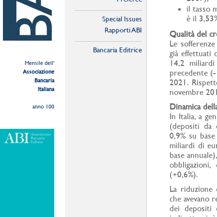
il tasso 
è il 3,5
Special Issues
Rapporti ABI
Qualità del c
Le sofferenze
Bancaria Editrice
già effettuat
14,2 miliardi
Mensile dell'
precedente (-1
Associazione
Bancaria
2021. Rispett
Italiana
novembre 2015 
Dinamica della
anno 100
In Italia, a g
(depositi da 
0,9% su base 
miliardi di e
base annuale),
obbligazioni
(+0,6%).
La riduzione 
che avevano r
dei depositi 