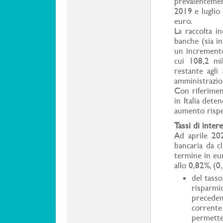
prevalenteme
2019 e luglio
euro.
La raccolta in
banche (sia in
un incremento
cui 108,2 mil
restante agli 
amministrazio
Con riferiment
in Italia deten
aumento rispet
Tassi di intere
Ad aprile 202
bancaria da c
termine in eur
allo 0,82%, (
del tasso
risparmio
precedent
corrente
permette 