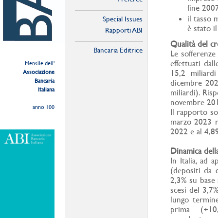
fine 2007
il tasso 
Special Issues
è stato i
Rapporti ABI
Qualità del cr
Bancaria Editrice
Le sofferenze 
effettuati da
Mensile dell'
15,2 miliard
Associazione
Bancaria
dicembre 2022
Italiana
miliardi). Ris
novembre 2015 
anno 100
Il rapporto so
marzo 2023 ri
2022 e al 4,
Dinamica della
In Italia, ad 
(depositi da c
2,3% su base a
scesi del 3,7
lungo termine
prima (+10