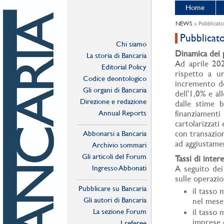
Home
NEWS
» Pubblicato
Pubblicat
Chi siamo
Dinamica dei p
La storia di Bancaria
Ad aprile 202
Editorial Policy
rispetto a u
Codice deontologico
incremento de
Gli organi di Bancaria
dell'1,0% e al
Direzione e redazione
dalle stime ba
Annual Reports
finanziamenti
cartolarizzati
con transazion
Abbonarsi a Bancaria
ad aggiustamen
Archivio sommari
Gli articoli del Forum
Tassi di intere
Ingresso Abbonati
A seguito dei 
Online
sulle operazio
Pubblicare su Bancaria
il tasso 
Gli autori di Bancaria
nel mese 
La sezione Forum
il tasso 
imprese 
I referee