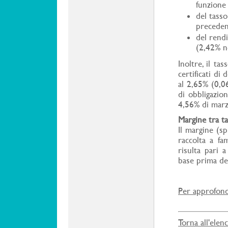
funzione
del tass
preceden
del rendi
(2,42% n
Inoltre, il ta
certificati di
al 2,65% (0,0
di obbligazio
4,56% di mar
Margine tra ta
Il margine (sp
raccolta a fam
risulta pari
base prima dell
Per approfondi
Torna all'elen