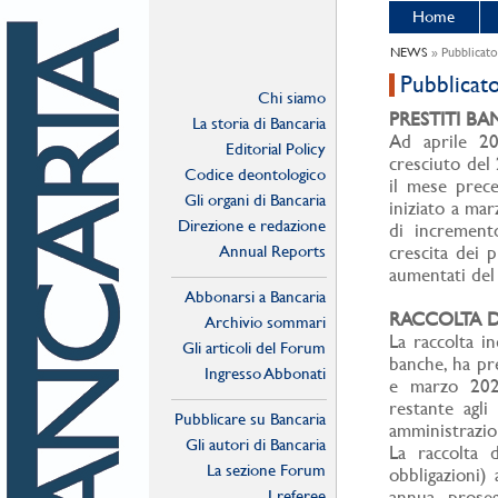
Home
NEWS
» Pubblicato
Pubblicat
Chi siamo
PRESTITI BA
La storia di Bancaria
Ad aprile 20
Editorial Policy
cresciuto del
Codice deontologico
il mese prece
Gli organi di Bancaria
iniziato a mar
Direzione e redazione
di increment
Annual Reports
crescita dei p
aumentati del 
Abbonarsi a Bancaria
RACCOLTA D
Archivio sommari
La raccolta in
Gli articoli del Forum
banche, ha pr
Ingresso Abbonati
e marzo 2026
Online
restante agli 
Pubblicare su Bancaria
amministrazio
Gli autori di Bancaria
La raccolta d
La sezione Forum
obbligazioni)
I referee
annua, prose