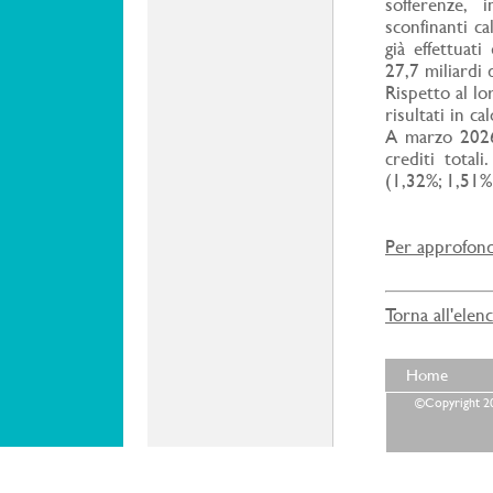
sofferenze, 
sconfinanti ca
già effettuat
27,7 miliardi
Rispetto al lo
risultati in ca
A marzo 2026 
crediti total
(1,32%; 1,51%
Per approfondi
Torna all'elen
Home
©Copyright 202