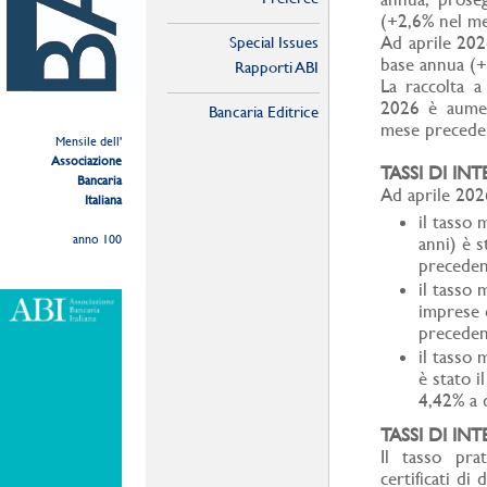
(+2,6% nel me
Ad aprile 2026
Special Issues
base annua (+
Rapporti ABI
La raccolta a
2026 è aumen
Bancaria Editrice
mese precede
Mensile dell'
Associazione
TASSI DI IN
Bancaria
Ad aprile 202
Italiana
il tasso 
anno 100
anni) è s
preceden
il tasso 
imprese 
preceden
il tasso 
è stato i
4,42% a 
TASSI DI IN
Il tasso pra
certificati di