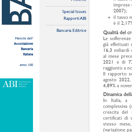
imprese 
2007);
Special Issues
il tasso 
Rapporti ABI
è il 2,1
Bancaria Editrice
Qualità del cr
Le sofferenze
Mensile dell'
già effettuat
Associazione
Bancaria
16,3 miliardi 
Italiana
al mese prece
2021 e di 72,
anno 100
raggiunto a n
Il rapporto s
agosto 2022,
4,89% a nove
Dinamica della
In Italia, a
complessiva (d
crescita del
certificati d
stesso mese
(variazione pa