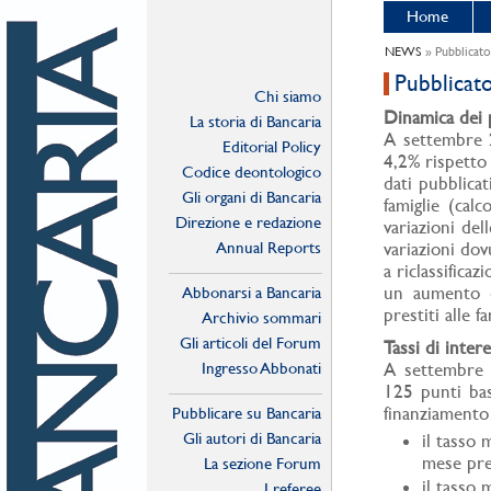
Home
NEWS
» Pubblicato
Pubblicat
Chi siamo
Dinamica dei p
La storia di Bancaria
A settembre 2
Editorial Policy
4,2% rispetto 
Codice deontologico
dati pubblicat
Gli organi di Bancaria
famiglie (calc
Direzione e redazione
variazioni de
Annual Reports
variazioni dov
a riclassificaz
un aumento d
Abbonarsi a Bancaria
prestiti alle fa
Archivio sommari
Gli articoli del Forum
Tassi di inter
Ingresso Abbonati
A settembre 
Online
125 punti bas
finanziamento
Pubblicare su Bancaria
Gli autori di Bancaria
il tasso 
mese prec
La sezione Forum
il tasso 
I referee