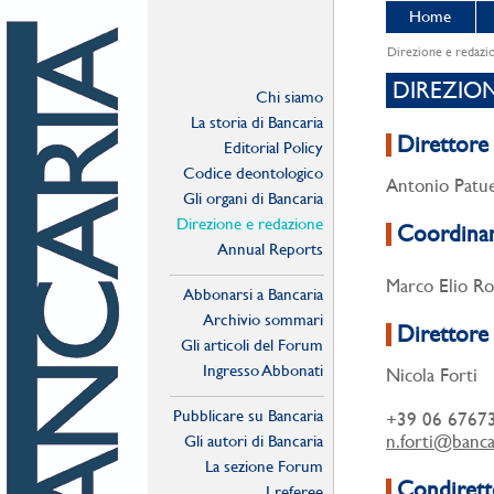
Home
Direzione e redazi
DIREZIO
Chi siamo
La storia di Bancaria
Direttore
Editorial Policy
Codice deontologico
Antonio Patue
Gli organi di Bancaria
Direzione e redazione
Coordina
Annual Reports
Marco Elio Ro
Abbonarsi a Bancaria
Archivio sommari
Direttore 
Gli articoli del Forum
Ingresso Abbonati
Nicola Forti
Online
Pubblicare su Bancaria
+39 06 6767
n.forti@bancar
Gli autori di Bancaria
La sezione Forum
Condirett
I referee