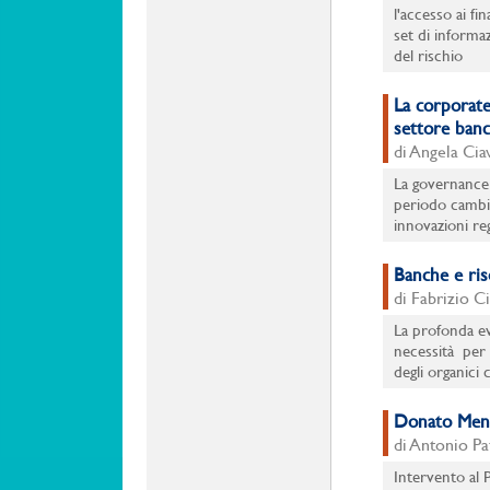
l'accesso ai f
set di informaz
del rischio
La corporate
settore banc
di Angela Ciav
La governance 
periodo cambia
innovazioni re
Banche e riso
di Fabrizio C
La profonda ev
necessità per 
degli organici 
Donato Menic
di Antonio Pa
Intervento al