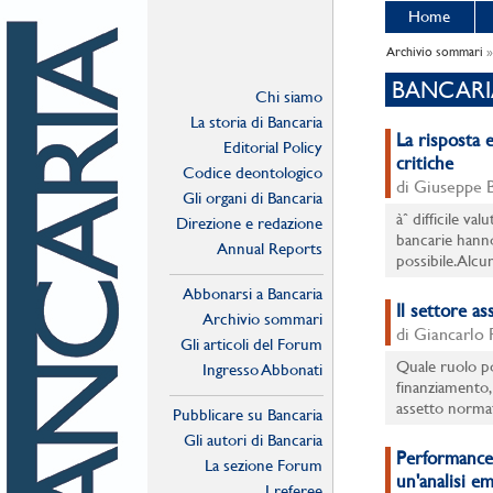
Home
Archivio sommari
»
BANCARIA
Chi siamo
La storia di Bancaria
La risposta e
Editorial Policy
critiche
Codice deontologico
di Giuseppe 
Gli organi di Bancaria
àˆ difficile va
Direzione e redazione
bancarie hanno
Annual Reports
possibile. Alcu
Abbonarsi a Bancaria
Il settore as
Archivio sommari
di Giancarlo 
Gli articoli del Forum
Quale ruolo po
Ingresso Abbonati
finanziamento, 
Online
assetto normat
Pubblicare su Bancaria
Gli autori di Bancaria
Performance,
La sezione Forum
un'analisi em
I referee