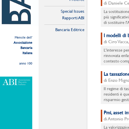
di Daniele C
Special Issues
La sostituzio
più significati
Rapporti ABI
di sostituire 
Bancaria Editrice
I modelli di 
Mensile dell'
di Ciro Vacca
Associazione
Bancaria
L'interesse pe
Italiana
rinnovata enfas
contesto compe
anno 100
La tassazion
di Enzo Migna
Il regime di ta
residenti è qu
risparmio gesti
Pmi, asset in
di Antonio P
La valorizzazio