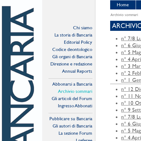
Home
Archivio sommari
ARCHIVI
Chi siamo
La storia di Bancaria
n° 7/8 L
Editorial Policy
n° 6 Gi
Codice deontologico
n° 5 Mag
Gli organi di Bancaria
n° 4 Apr
Direzione e redazione
n° 3 Ma
Annual Reports
n° 2 Feb
n° 1 Ge
Abbonarsi a Bancaria
n° 12 D
Archivio sommari
n° 11 N
Gli articoli del Forum
n° 10 O
Ingresso Abbonati
n° 9 Set
Online
n° 7/8 L
Pubblicare su Bancaria
n° 6 Gi
Gli autori di Bancaria
n° 5 Mag
La sezione Forum
n° 4 Apr
I referee