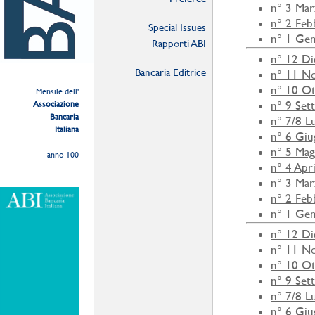
n° 3 Ma
n° 2 Feb
Special Issues
n° 1 Ge
Rapporti ABI
n° 12 D
Bancaria Editrice
n° 11 N
n° 10 O
Mensile dell'
n° 9 Set
Associazione
Bancaria
n° 7/8 L
Italiana
n° 6 Gi
n° 5 Mag
anno 100
n° 4 Apr
n° 3 Ma
n° 2 Feb
n° 1 Ge
n° 12 D
n° 11 N
n° 10 O
n° 9 Set
n° 7/8 L
n° 6 Gi