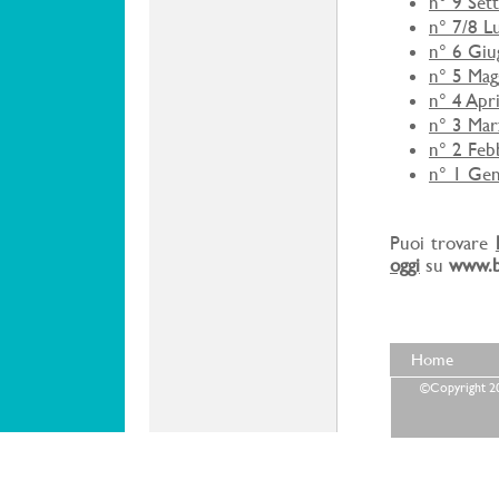
n° 9 Set
n° 7/8 L
n° 6 Gi
n° 5 Mag
n° 4 Apr
n° 3 Ma
n° 2 Feb
n° 1 Ge
Puoi trovare
oggi
su
www.
Home
©Copyright 202