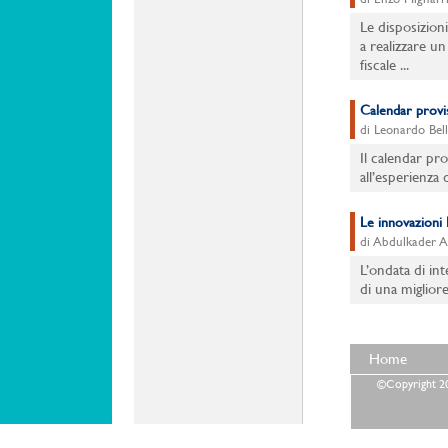
Le disposizioni
a realizzare un
fiscale ...
Calendar provis
di Leonardo Bell
Il calendar pro
all’esperienza
Le innovazioni 
di Abdulkader A
L’ondata di int
di una miglior
Home
©Copyright 202