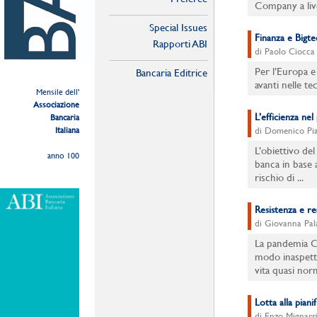
Company a live
Special Issues
Finanza e Bigtec
Rapporti ABI
di Paolo Ciocca
Per l’Europa e 
Bancaria Editrice
avanti nelle te
Mensile dell'
Associazione
L’efficienza ne
Bancaria
Italiana
di Domenico Piat
L’obiettivo del
anno 100
banca in base a
rischio di ...
Resistenza e rea
di Giovanna Pal
La pandemia Cov
modo inaspetta
vita quasi norm
Lotta alla piani
di Enzo Mignarr