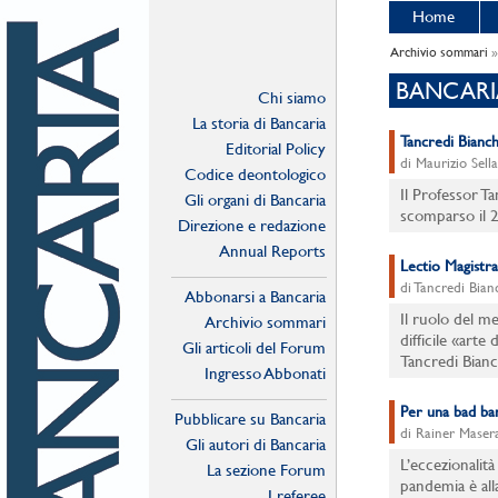
Home
Archivio sommari
»
BANCARIA
Chi siamo
La storia di Bancaria
Tancredi Bianch
Editorial Policy
di Maurizio Sella
Codice deontologico
Il Professor Ta
Gli organi di Bancaria
scomparso il 2
Direzione e redazione
Annual Reports
Lectio Magistra
di Tancredi Bian
Abbonarsi a Bancaria
Il ruolo del me
Archivio sommari
difficile «arte
Gli articoli del Forum
Tancredi Bianch
Ingresso Abbonati
Online
Per una bad b
Pubblicare su Bancaria
di Rainer Maser
Gli autori di Bancaria
L’eccezionalit
La sezione Forum
pandemia è all
I referee