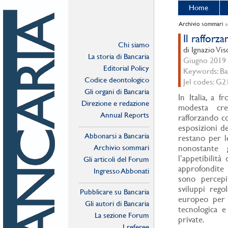
Home
Archivio sommari
Il rafforz
Chi siamo
di Ignazio Vis
La storia di Bancaria
Giugno 2019 -
Editorial Policy
Keywords: Ban
Codice deontologico
Jel codes: G2
Gli organi di Bancaria
In Italia, a 
Direzione e redazione
modesta cre
Annual Reports
rafforzando co
esposizioni de
Abbonarsi a Bancaria
restano per l
Archivio sommari
nonostante g
l’appetibilità
Gli articoli del Forum
approfondite r
Ingresso Abbonati
sono percepit
Online
sviluppi rego
Pubblicare su Bancaria
europeo per l
Gli autori di Bancaria
tecnologica e
La sezione Forum
private.
I referee