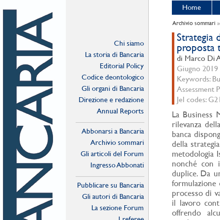
Home
Archivio sommari
Strategia 
Chi siamo
proposta t
La storia di Bancaria
di Marco Di A
Editorial Policy
Giugno 2019 -
Codice deontologico
Keywords: Bus
Gli organi di Bancaria
Assessment P
Jel codes: G2
Direzione e redazione
Annual Reports
La Business M
rilevanza dell
Abbonarsi a Bancaria
banca dispong
Archivio sommari
della strategi
metodologia I
Gli articoli del Forum
nonché con i 
Ingresso Abbonati
duplice. Da u
Online
formulazione d
Pubblicare su Bancaria
processo di va
Gli autori di Bancaria
il lavoro cont
La sezione Forum
offrendo alc
I referee