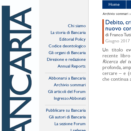
Home
Archivio sommari
Debito, cr
Chi siamo
nuovo con
La storia di Bancaria
di Franco Tut
Editorial Policy
Giugno 2017 -
Codice deontologico
Un titolo ev
Gli organi di Bancaria
recente libro
Direzione e redazione
Ricerca del 
Annual Reports
profonda, amp
cercare – e (
Abbonarsi a Bancaria
che continua a
Archivio sommari
Gli articoli del Forum
Ingresso Abbonati
Online
Pubblicare su Bancaria
Gli autori di Bancaria
La sezione Forum
I referee