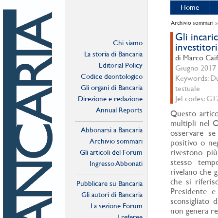
Home
Archivio sommari
Gli incari
Chi siamo
investitori
La storia di Bancaria
di Marco Caif
Editorial Policy
Giugno 2017 -
Codice deontologico
Keywords: Dua
Gli organi di Bancaria
testuale
Jel codes: G1
Direzione e redazione
Annual Reports
Questo articol
multipli nel C
Abbonarsi a Bancaria
osservare se
Archivio sommari
positivo o n
rivestono pi
Gli articoli del Forum
stesso tempo
Ingresso Abbonati
rivelano che g
Online
che si rifer
Pubblicare su Bancaria
Presidente e
Gli autori di Bancaria
sconsigliato d
La sezione Forum
non genera rea
I referee