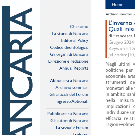
Home
Archivio sommari
L’inverno 
Chi siamo
Quali misu
La storia di Bancaria
di Francesca 
Editorial Policy
Giugno 2024 -
Codice deontologico
Keywords: Dem
Gli organi di Bancaria
Jel codes: J10,
Direzione e redazione
Negli ultimi 
Annual Reports
politiche per 
economie avanz
Abbonarsi a Bancaria
strumenti dei
Archivio sommari
monetari alle 
in ambito sani
Gli articoli del Forum
nella misura
Ingresso Abbonati
implicazioni 
Online
individuare un
Pubblicare su Bancaria
efficacia rela
Gli autori di Bancaria
ragionevolmen
La sezione Forum
I referee