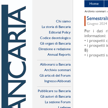
Home
Archivio sommari
Semestral
Chi siamo
Giugno 2024 -
La storia di Bancaria
Per i dati ri
Editorial Policy
informazioni:
Codice deontologico
• i prospetti 
Gli organi di Bancaria
• i prospetti 
Direzione e redazione
B)
Annual Reports
• i prospetti 
Abbonarsi a Bancaria
Archivio sommari
Gli articoli del Forum
Ingresso Abbonati
Online
Pubblicare su Bancaria
Gli autori di Bancaria
La sezione Forum
I referee