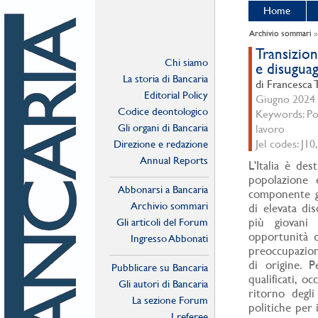
Home
Archivio sommari
Transizion
Chi siamo
e disuguagl
La storia di Bancaria
di Francesca 
Editorial Policy
Giugno 2024 -
Codice deontologico
Keywords: Pol
Gli organi di Bancaria
lavoro
Jel codes: J10,
Direzione e redazione
Annual Reports
L'Italia è des
popolazione 
Abbonarsi a Bancaria
componente gi
Archivio sommari
di elevata dis
più giovani 
Gli articoli del Forum
opportunità d
Ingresso Abbonati
preoccupazione
Online
di origine. P
Pubblicare su Bancaria
qualificati, o
Gli autori di Bancaria
ritorno degli
La sezione Forum
politiche per 
I referee