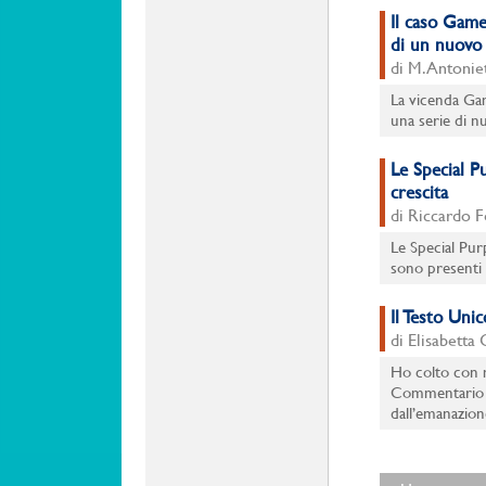
Il caso GameS
di un nuovo
di M. Antoniet
La vicenda Ga
una serie di nu
Le Special P
crescita
di Riccardo Fe
Le Special Pur
sono presenti 
Il Testo Uni
di Elisabetta
Ho colto con m
Commentario al
dall’emanazione