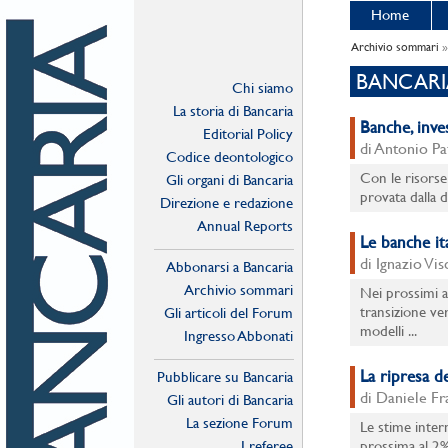
Home
Archivio sommari
»
BANCARIA
Chi siamo
La storia di Bancaria
Banche, inve
Editorial Policy
di Antonio Pa
Codice deontologico
Con le risorse 
Gli organi di Bancaria
provata dalla d
Direzione e redazione
Annual Reports
Le banche it
di Ignazio Vis
Abbonarsi a Bancaria
Archivio sommari
Nei prossimi a
transizione ve
Gli articoli del Forum
modelli ...
Ingresso Abbonati
Online
La ripresa de
Pubblicare su Bancaria
di Daniele F
Gli autori di Bancaria
La sezione Forum
Le stime inter
I referee
prossima al 2%