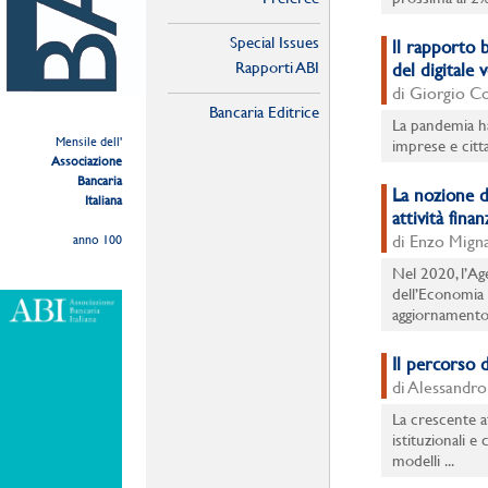
Special Issues
ll rapporto 
Rapporti ABI
del digitale
di Giorgio Co
Bancaria Editrice
La pandemia ha
Mensile dell'
imprese e citta
Associazione
Bancaria
La nozione d
Italiana
attività finan
di Enzo Migna
anno 100
Nel 2020, l’Age
dell’Economia 
aggiornamento 
Il percorso d
di Alessandro
La crescente at
istituzionali e
modelli ...