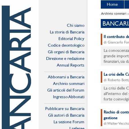
Home
Archivio sommari
»
BANCARI
Chi siamo
La storia di Bancaria
Il contributo de
Editorial Policy
di Giancarlo For
Codice deontologico
La conoscenza 
Gli organi di Bancaria
grande importa
Direzione e redazione
finanziari, sia
Annual Reports
La crisi delle 
Abbonarsi a Bancaria
di Roberto Botti
Archivio sommari
La crisi delle 
Gli articoli del Forum
all'interno de
Ingresso Abbonati
forte coinvolg
Online
Pubblicare su Bancaria
Rischio di cont
Gli autori di Bancaria
gestione
La sezione Forum
di Walter Vecchi
I referee