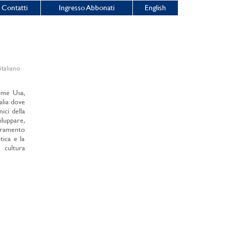
Contatti
Ingresso Abbonati
English
taliano
come Usa,
alia dove
ici della
luppare,
oramento
tica e la
a cultura