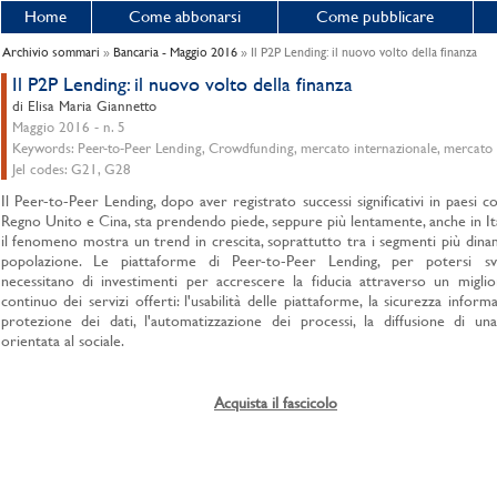
Home
Come abbonarsi
Come pubblicare
Archivio sommari
»
Bancaria - Maggio 2016
» Il P2P Lending: il nuovo volto della finanza
Il P2P Lending: il nuovo volto della finanza
di Elisa Maria Giannetto
Maggio 2016 - n. 5
Keywords: Peer-to-Peer Lending, Crowdfunding, mercato internazionale, mercato i
Jel codes: G21, G28
Il Peer-to-Peer Lending, dopo aver registrato successi significativi in paesi 
Regno Unito e Cina, sta prendendo piede, seppure più lentamente, anche in It
il fenomeno mostra un trend in crescita, soprattutto tra i segmenti più dinam
popolazione. Le piattaforme di Peer-to-Peer Lending, per potersi svi
necessitano di investimenti per accrescere la fiducia attraverso un migli
continuo dei servizi offerti: l'usabilità delle piattaforme, la sicurezza informa
protezione dei dati, l'automatizzazione dei processi, la diffusione di un
orientata al sociale.
Acquista il fascicolo