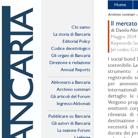
Home
Archivio sommari
Il mercato
Chi siamo
di Danilo Abi
La storia di Bancaria
Maggio 2024 -
Editorial Policy
Keywords: Soci
Codice deontologico
Jel codes: G1
Gli organi di Bancaria
I social bond 
Direzione e redazione
sostenibile. L
Annual Reports
strumento c
registrando s
Abbonarsi a Bancaria
per ammonta
Archivio sommari
internazional
dettaglio le 
Gli articoli del Forum
Vengono propo
Ingresso Abbonati
emittenti cor
Online
rilevanza di 
Pubblicare su Bancaria
destinazione 
Gli autori di Bancaria
necessità di m
La sezione Forum
durata dei pro
I referee