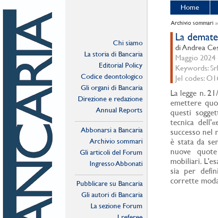
Home
Archivio sommari
La demater
Chi siamo
di Andrea Ces
La storia di Bancaria
Maggio 2024 -
Editorial Policy
Keywords: Srl
Codice deontologico
Jel codes: O1
Gli organi di Bancaria
La legge n. 21
Direzione e redazione
emettere quot
Annual Reports
questi sogget
tecnica dell
Abbonarsi a Bancaria
successo nel n
Archivio sommari
è stata da sem
nuove quote 
Gli articoli del Forum
mobiliari. L'
Ingresso Abbonati
sia per defini
Online
corrette modal
Pubblicare su Bancaria
Gli autori di Bancaria
La sezione Forum
I referee