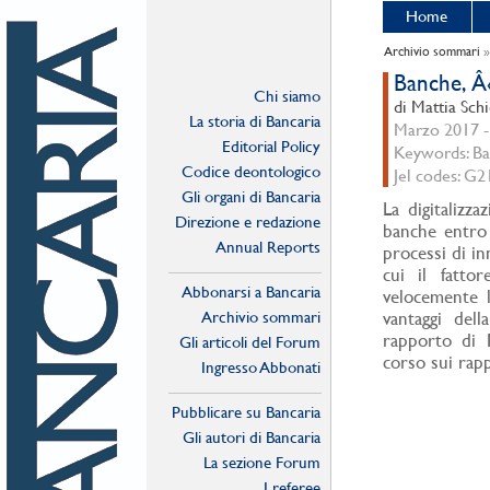
Home
Archivio sommari
Banche, 
Chi siamo
di Mattia Sch
La storia di Bancaria
Marzo 2017 - 
Editorial Policy
Keywords: Ban
Codice deontologico
Jel codes: G2
Gli organi di Bancaria
La digitalizz
Direzione e redazione
banche entro 
Annual Reports
processi di in
cui il fatto
Abbonarsi a Bancaria
velocemente 
Archivio sommari
vantaggi dell
rapporto di M
Gli articoli del Forum
corso sui rapp
Ingresso Abbonati
Online
Pubblicare su Bancaria
Gli autori di Bancaria
La sezione Forum
I referee