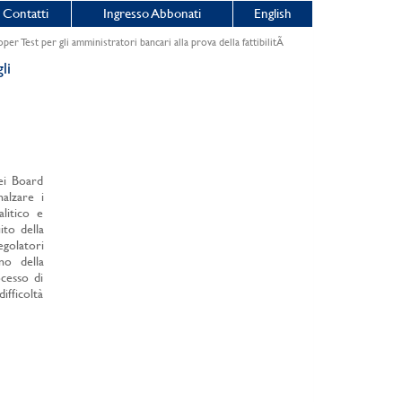
Contatti
Ingresso Abbonati
English
per Test per gli amministratori bancari alla prova della fattibilitÃ
li
ei Board
alzare i
litico e
ito della
golatori
no della
cesso di
ifficoltà