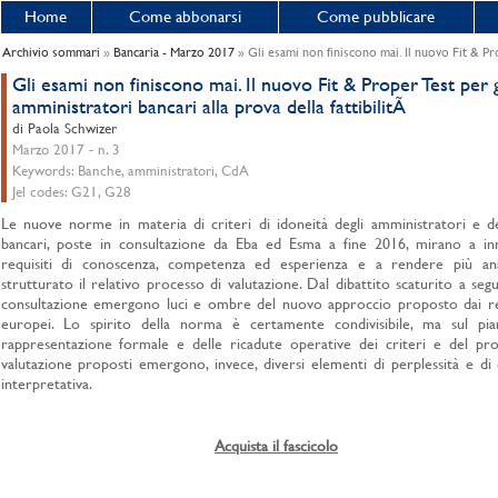
Home
Come abbonarsi
Come pubblicare
Archivio sommari
»
Bancaria - Marzo 2017
» Gli esami non finiscono mai. Il nuovo Fit & Pro
Gli esami non finiscono mai. Il nuovo Fit & Proper Test per g
amministratori bancari alla prova della fattibilitÃ
di Paola Schwizer
Marzo 2017 - n. 3
Keywords: Banche, amministratori, CdA
Jel codes: G21, G28
Le nuove norme in materia di criteri di idoneità degli amministratori e d
bancari, poste in consultazione da Eba ed Esma a fine 2016, mirano a inn
requisiti di conoscenza, competenza ed esperienza e a rendere più ana
strutturato il relativo processo di valutazione. Dal dibattito scaturito a segu
consultazione emergono luci e ombre del nuovo approccio proposto dai re
europei. Lo spirito della norma è certamente condivisibile, ma sul pia
rappresentazione formale e delle ricadute operative dei criteri e del pro
valutazione proposti emergono, invece, diversi elementi di perplessità e di d
interpretativa.
Acquista il fascicolo