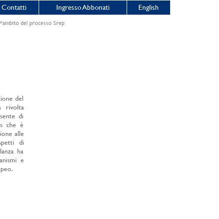
Contatti
Ingresso Abbonati
English
€™ambito del processo Srep
zione del
 rivolta
sente di
is che è
zione alle
petti di
ilanza ha
anismi e
opeo.