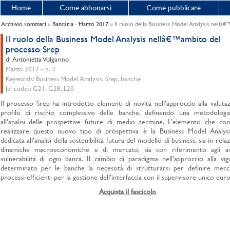
Home
Come abbonarsi
Come pubblicare
Archivio sommari
»
Bancaria - Marzo 2017
» Il ruolo della Business Model Analysis nellâ
Il ruolo della Business Model Analysis nellâ€™ambito del
processo Srep
di Antonietta Volgarino
Marzo 2017 - n. 3
Keywords: Business Model Analysis, Srep, banche
Jel codes: G21, G28, L20
Il processo Srep ha introdotto elementi di novità nell’approccio alla valuta
profilo di rischio complessivo delle banche, definendo una metodologia
all’analisi delle prospettive future di medio termine. L’elemento che con
realizzare questo nuovo tipo di prospettiva è la Business Model Analys
dedicata all’analisi della sostenibilità futura del modello di business, sia in rela
dinamiche macroeconomiche e di mercato, sia con riferimento agli as
vulnerabilità di ogni banca. Il cambio di paradigma nell’approccio alla vig
determinato per le banche la necessità di strutturarsi per definire mecc
processi efficienti per la gestione dell’interfaccia con il supervisore unico eur
Acquista il fascicolo