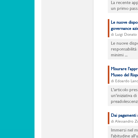
La recente app
un primo passo 
Le nuove dispos
governance azi
di Luigi Donato
Le nuove dispos
responsabilità 
minimi ...
Misurare l’appr
Museo del Ris
di Edoardo Lanci
L'articolo pres
un'iniziativa d
preadolescenzia
Dai pagamenti a
di Alessandro Z
Immersi nel m
l'abitudine all