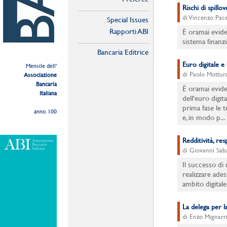
Rischi di spillo
di Vincenzo Pace
Special Issues
Rapporti ABI
È oramai evide
sistema finanzi
Bancaria Editrice
Euro digitale e
Mensile dell'
di Paolo Mottur
Associazione
Bancaria
È oramai evide
Italiana
dell'euro digit
prima fase le t
anno 100
e, in modo p...
Redditività, res
di Giovanni Saba
Il successo di
realizzare ades
ambito digitale
La delega per la
di Enzo Mignarr