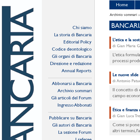
Home
Archivio sommari
»
BANCARI
Chi siamo
La storia di Bancaria
L’etica e la sos
Editorial Policy
di Gian Maria G
Codice deontologico
L'etica formul
Gli organi di Bancaria
processi produtt
Direzione e redazione
Annual Reports
Le nuove sfide d
di Antonio Patue
Abbonarsi a Bancaria
Il concetto di
Archivio sommari
campo economic
Gli articoli del Forum
Ingresso Abbonati
Etica e finanza 
Online
di Gian Luca Tre
Pubblicare su Bancaria
Come si pone il
Gli autori di Bancaria
altri termini, 
La sezione Forum
I referee