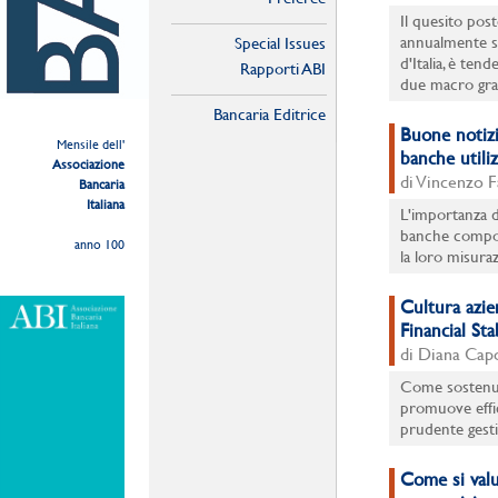
Il quesito pos
annualmente su
Special Issues
d'Italia, è ten
Rapporti ABI
due macro gra
Bancaria Editrice
Buone notizi
Mensile dell'
banche utili
Associazione
di Vincenzo F
Bancaria
Italiana
L'importanza d
banche compor
anno 100
la loro misura
Cultura azien
Financial Sta
di Diana Capo
Come sostenuto
promuove effic
prudente gesti
Come si valu