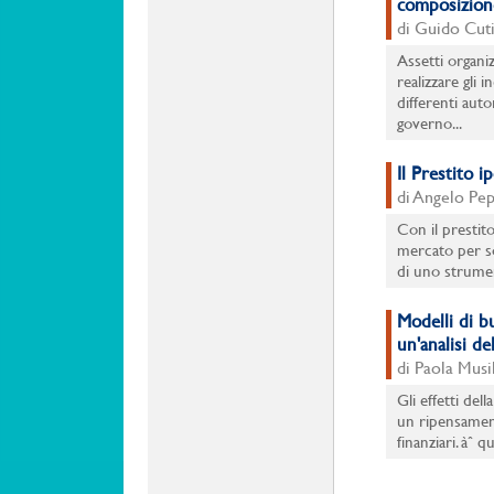
composizione
di Guido Cuti
Assetti organi
realizzare gli i
differenti auto
governo...
Il Prestito i
di Angelo Pep
Con il prestit
mercato per sos
di uno strumen
Modelli di bu
un'analisi de
di Paola Musi
Gli effetti de
un ripensament
finanziari. àˆ 