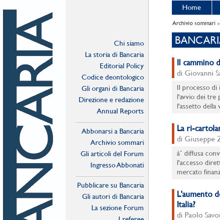
Home
Archivio sommari
»
BANCARIA
Chi siamo
La storia di Bancaria
Il cammino d
Editorial Policy
di Giovanni S
Codice deontologico
Il processo di
Gli organi di Bancaria
l'avvio dei tr
Direzione e redazione
l'assetto della 
Annual Reports
La ri-cartola
Abbonarsi a Bancaria
di Giuseppe 
Archivio sommari
àˆ diffusa con
Gli articoli del Forum
l'accesso diret
Ingresso Abbonati
mercato finanz
Online
Pubblicare su Bancaria
L'aumento de
Gli autori di Bancaria
Italia?
La sezione Forum
di Paolo Savo
I referee